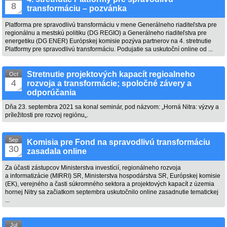
8
transformáciu – pozvánka
Platforma pre spravodlivú transformáciu v mene Generálneho riaditeľstva pre
regionálnu a mestskú politiku (DG REGIO) a Generálneho riaditeľstva pre
energetiku (DG ENER) Európskej komisie pozýva partnerov na 4. stretnutie
Platformy pre spravodlivú transformáciu. Podujatie sa uskutoční online od ...
Stretnutie projektových kapacít regioalneho
Oct
4
rozvoja a transformácie; spoločné závery a
odporúčania
Dňa 23. septembra 2021 sa konal seminár, pod názvom: „Horná Nitra: výzvy a
príležitosti pre rozvoj regiónu„.
Sep
Komisia pre Fond na spravodlivú transformáciu
30
zasadala online
Za účasti zástupcov Ministerstva investícií, regionálneho rozvoja
a informatizácie (MIRRI) SR, Ministerstva hospodárstva SR, Európskej komisie
(EK), verejného a časti súkromného sektora a projektových kapacít z územia
hornej Nitry sa začiatkom septembra uskutočnilo online zasadnutie tematickej
...
Jul