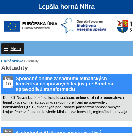
Lepšia horná Nitra
Menu
Hlavná stránka
>
Aktuality
Aktuality
Spoločné online zasadnutie tematických
Dec
10
komisií samosprávnych krajov pre Fond na
spravodlivú transformáciu
Dňa 30. Novembra 2021 sa konalo spoločné online stretnutie regionálnych
tematických komisií (pracovných skupín) pre Fond na spravodlivú
transformáciu (FST), zriadených pod Radami partnerstva samosprávnych
krajov. Pracovné stretnutie viedlo Ministerstvo investícií, regionálneho rozvoja
...
Nov
4. stretnutie Platformy pre spravodlivú