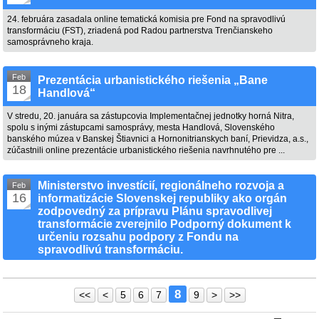
24. februára zasadala online tematická komisia pre Fond na spravodlivú
transformáciu (FST), zriadená pod Radou partnerstva Trenčianskeho
samosprávneho kraja.
Feb
Prezentácia urbanistického riešenia „Bane
18
Handlová“
V stredu, 20. januára sa zástupcovia Implementačnej jednotky horná Nitra,
spolu s inými zástupcami samosprávy, mesta Handlová, Slovenského
banského múzea v Banskej Štiavnici a Hornonitrianskych baní, Prievidza, a.s.,
zúčastnili online prezentácie urbanistického riešenia navrhnutého pre ...
Ministerstvo investícií, regionálneho rozvoja a
Feb
16
informatizácie Slovenskej republiky ako orgán
zodpovedný za prípravu Plánu spravodlivej
transformácie zverejnilo Podporný dokument k
určeniu rozsahu podpory z Fondu na
spravodlivú transformáciu.
8
<<
<
5
6
7
9
>
>>