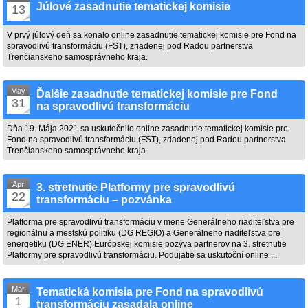
Júlové zasadnutie tematickej komisie
13
V prvý júlový deň sa konalo online zasadnutie tematickej komisie pre Fond na
spravodlivú transformáciu (FST), zriadenej pod Radou partnerstva
Trenčianskeho samosprávneho kraja.
May
Ďalšie zasadnutie tematickej komisie pre Fond
31
na spravodlivú transformáciu
Dňa 19. Mája 2021 sa uskutočnilo online zasadnutie tematickej komisie pre
Fond na spravodlivú transformáciu (FST), zriadenej pod Radou partnerstva
Trenčianskeho samosprávneho kraja.
Apr
3. stretnutie Platformy pre spravodlivú
22
transformáciu – pozvánka
Platforma pre spravodlivú transformáciu v mene Generálneho riaditeľstva pre
regionálnu a mestskú politiku (DG REGIO) a Generálneho riaditeľstva pre
energetiku (DG ENER) Európskej komisie pozýva partnerov na 3. stretnutie
Platformy pre spravodlivú transformáciu. Podujatie sa uskutoční online ...
Mar
Tematická komisia pre Fond na spravodlivú
1
transformáciu zasadala online