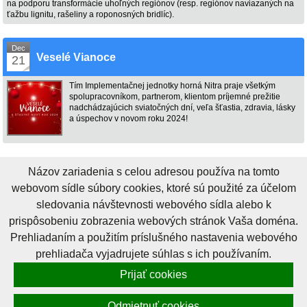
na podporu transformácie uhoľných regiónov (resp. regiónov naviazaných na
ťažbu lignitu, rašeliny a roponosných bridlíc).
Dec
Veselé Vianoce
21
Tím Implementačnej jednotky horná Nitra praje všetkým
spolupracovníkom, partnerom, klientom príjemné prežitie
nadchádzajúcich sviatočných dní, veľa šťastia, zdravia, lásky
a úspechov v novom roku 2024!
Názov zariadenia s celou adresou používa na tomto
webovom sídle súbory cookies, ktoré sú použité za účelom
sledovania návštevnosti webového sídla alebo k
Lepšia horná Nitra
Financovanie
Aktuality
Trenčiansky
Akčný plán
prispôsobeniu zobrazenia webových stránok Vaša doména.
Región horná Nitra
samosprávny kraj
Ciele transformácie
Brownfields
Prehliadaním a použitím príslušného nastavenia webového
Elokované pracovisko
Piliere Akčného plánu
Kontakt
prehliadača vyjadrujete súhlas s ich používaním.
Nováky
Odkazy a dokumenty
Budova SOŠ Nováky
Prijať cookies
Rastislavova 332
972 71 Nováky
Odmietnuť cookies