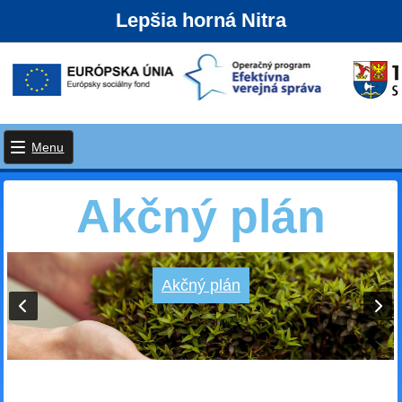
Lepšia horná Nitra
Menu
Akčný plán
Akčný plán