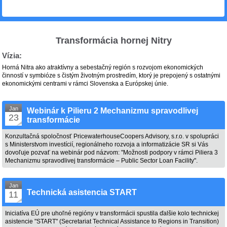
Transformácia hornej Nitry
Vízia:
Horná Nitra ako atraktívny a sebestačný región s rozvojom ekonomických
činností v symbióze s čistým životným prostredím, ktorý je prepojený s ostatnými
ekonomickými centrami v rámci Slovenska a Európskej únie.
Jan
Webinár k Pilieru 2 Mechanizmu spravodlivej
23
transformácie
Konzultačná spoločnosť PricewaterhouseCoopers Advisory, s.r.o. v spolupráci
s Ministerstvom investícií, regionálneho rozvoja a informatizácie SR si Vás
dovoľuje pozvať na webinár pod názvom: "Možnosti podpory v rámci Piliera 3
Mechanizmu spravodlivej transformácie – Public Sector Loan Facility".
Jan
Technická asistencia START
11
Iniciatíva EÚ pre uhoľné regióny v transformácii spustila ďalšie kolo technickej
asistencie "START" (Secretariat Technical Assistance to Regions in Transition)