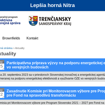
Lepšia horná Nitra
Brownfields
Kontakt
vná stránka
>
Aktuality
tuality
ep
Participatívna príprava výzvy na podporu energetickej 
25
vo verejných budovách
a 20. septembra 2023 sa v priestoroch Slovenskej inovačnej a energetickej agentú
meranej na podporu energetickej efektívnosti a využívanie OZE vo verejných budo
ep
Zasadnutie Komisie pri Monitorovacom výbore pre Pro
22
pre Fond na spravodlivú transformáciu
misia pri Monitorovacom výbore pre Program Slovensko 2021 – 2027 pre Fond na s