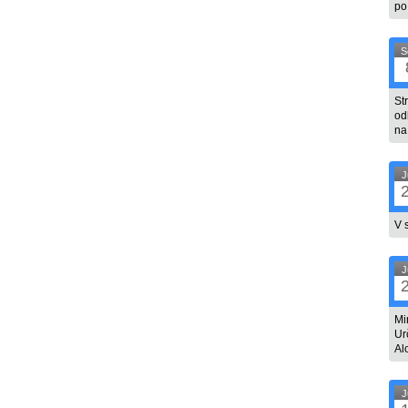
po
S
St
od
na
J
V 
J
Mi
Ur
Al
J