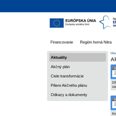
Financovanie
Región horná Nitra
Hla
Aktuality
Ak
Akčný plán
S
Ciele transformácie
Dň
Piliere Akčného plánu
za
Odkazy a dokumenty
S
Ko