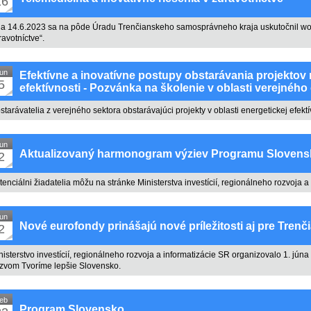
16
a 14.6.2023 sa na pôde Úradu Trenčianskeho samosprávneho kraja uskutočnil work
ravotníctve“.
un
Efektívne a inovatívne postupy obstarávania projektov 
5
efektívnosti - Pozvánka na školenie v oblasti verejného
starávatelia z verejného sektora obstarávajúci projekty v oblasti energetickej efektí
un
Aktualizovaný harmonogram výziev Programu Slovens
2
tenciálni žiadatelia môžu na stránke Ministerstva investícií, regionálneho rozvoja a
un
Nové eurofondy prinášajú nové príležitosti aj pre Trenč
2
nisterstvo investícií, regionálneho rozvoja a informatizácie SR organizovalo 1. jú
zvom Tvoríme lepšie Slovensko.
eb
Program Slovensko