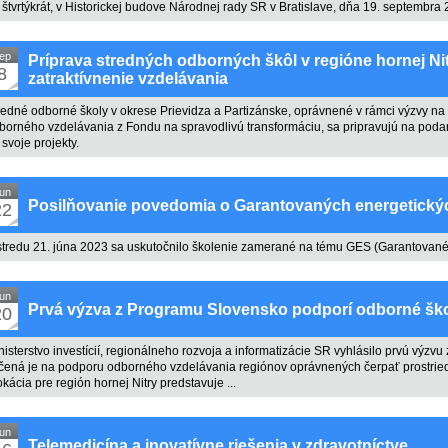
 štvrtýkrát, v Historickej budove Národnej rady SR v Bratislave, dňa 19. septembra 
ep
Príprava stredných odborných škôl v regióne hornej Nit
8
zatraktívnenie vzdelávania
redné odborné školy v okrese Prievidza a Partizánske, oprávnené v rámci výzvy 
borného vzdelávania z Fondu na spravodlivú transformáciu, sa pripravujú na podan
 svoje projekty.
un
Posilňovanie povedomia o Garantovaných energetický
22
stredu 21. júna 2023 sa uskutočnilo školenie zamerané na tému GES (Garantované 
un
Prvá výzva z Programu Slovensko podporí odborné škol
20
nisterstvo investícií, regionálneho rozvoja a informatizácie SR vyhlásilo prvú výz
čená je na podporu odborného vzdelávania regiónov oprávnených čerpať prostried
okácia pre región hornej Nitry predstavuje ...
un
Telemedicína a inovatívne riešenia v zdravotníctve