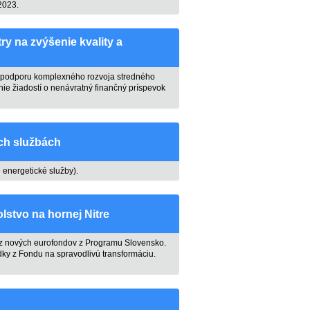
2023.
ry na zvýšenie kvality a
na podporu komplexného rozvoja stredného
ie žiadostí o nenávratný finančný príspevok
ch službách
energetické služby).
stvo na hornej Nitre
vu z nových eurofondov z Programu Slovensko.
ky z Fondu na spravodlivú transformáciu.