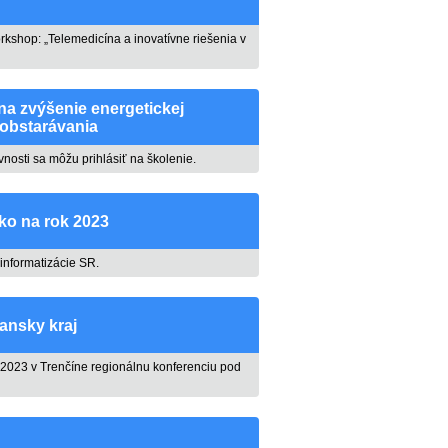
shop: „Telemedicína a inovatívne riešenia v
na zvýšenie energetickej
 obstarávania
vnosti sa môžu prihlásiť na školenie.
ko na rok 2023
 informatizácie SR.
iansky kraj
na 2023 v Trenčíne regionálnu konferenciu pod