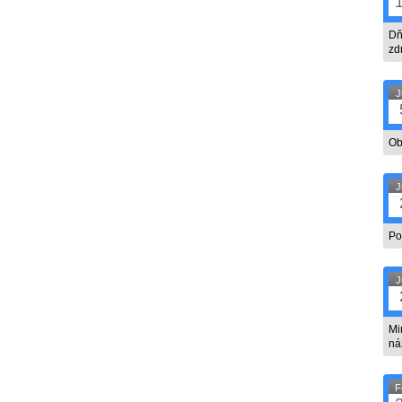
Dň
zd
J
Ob
J
Po
J
Mi
ná
F